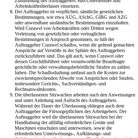
Zustimmung des Auftraggebers Sub-Unternehmer und
Arbeitskräfteüberlasser einsetzen.
Der Auftraggeber ist verpflichtet, sämtliche gesetzlichen
Bestimmungen, wie etwa AÜG, ASchG, GlBG und AZG
oder anwendbare ausländische Bestimmungen einzuhalten.
Wird Curawel von Arbeitskräften oder Dritten wegen
Verletzung von gesetzlichen oder vertraglichen
Bestimmungen in Anspruch genommen, so hält der
Auftraggeber Curawel schadlos, wenn die geltend gemachten
Ansprüche auf Verstöße in der Sphäre des Auftraggebers
zurückzuführen sind. Das gilt auch, wenn Curawel oder
dessen Geschäftsführer oder verantwortliche Beauftragte
gerichtliche oder verwaltungsbehördliche Strafen zu zahlen
haben. Die Schadloshaltung umfasst auch die Kosten zur
zweckentsprechenden Abwehr von Ansprüchen oder Strafen,
insbesondere Gerichts-, Sachverständigen- und
Rechtsanwaltskosten.
Die überlassenen Sitzwachen arbeiten nach den Anweisungen
und unter Anleitung und Aufsicht des Auftraggebers.
Während der Dauer der Überlassung obliegen auch dem
Auftraggeber die Fürsorgepflichten des Arbeitgebers. Der
Auftraggeber wird die überlassenen Sitzwachen bei der
Handhabung der allfällig erforderlichen Geräte und
Maschinen einschulen und unterweisen, sowie die
erforderlichen Unterweisungs-, Aufklärungs- und