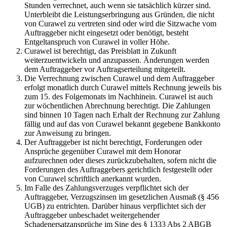
Stunden verrechnet, auch wenn sie tatsächlich kürzer sind.
Unterbleibt die Leistungserbringung aus Gründen, die nicht
von Curawel zu vertreten sind oder wird die Sitzwache vom
Auftraggeber nicht eingesetzt oder benötigt, besteht
Entgeltanspruch von Curawel in voller Höhe.
Curawel ist berechtigt, das Preisblatt in Zukunft
weiterzuentwickeln und anzupassen. Änderungen werden
dem Auftraggeber vor Auftragserteilung mitgeteilt.
Die Verrechnung zwischen Curawel und dem Auftraggeber
erfolgt monatlich durch Curawel mittels Rechnung jeweils bis
zum 15. des Folgemonats im Nachhinein. Curawel ist auch
zur wöchentlichen Abrechnung berechtigt. Die Zahlungen
sind binnen 10 Tagen nach Erhalt der Rechnung zur Zahlung
fällig und auf das von Curawel bekannt gegebene Bankkonto
zur Anweisung zu bringen.
Der Auftraggeber ist nicht berechtigt, Forderungen oder
Ansprüche gegenüber Curawel mit dem Honorar
aufzurechnen oder dieses zurückzubehalten, sofern nicht die
Forderungen des Auftraggebers gerichtlich festgestellt oder
von Curawel schriftlich anerkannt wurden.
Im Falle des Zahlungsverzuges verpflichtet sich der
Auftraggeber, Verzugszinsen im gesetzlichen Ausmaß (§ 456
UGB) zu entrichten. Darüber hinaus verpflichtet sich der
Auftraggeber unbeschadet weitergehender
Schadenersatzansprüche im Sine des § 1333 Abs 2 ABGB