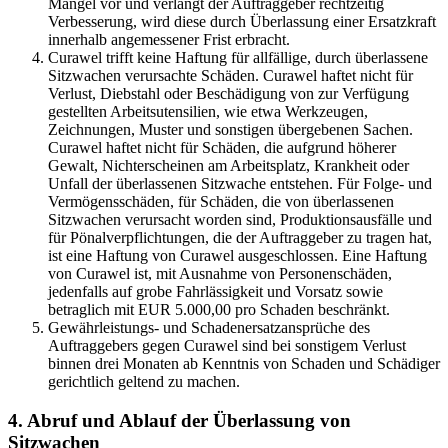
Mangel vor und verlangt der Auftraggeber rechtzeitig
Verbesserung, wird diese durch Überlassung einer Ersatzkraft
innerhalb angemessener Frist erbracht.
Curawel trifft keine Haftung für allfällige, durch überlassene
Sitzwachen verursachte Schäden. Curawel haftet nicht für
Verlust, Diebstahl oder Beschädigung von zur Verfügung
gestellten Arbeitsutensilien, wie etwa Werkzeugen,
Zeichnungen, Muster und sonstigen übergebenen Sachen.
Curawel haftet nicht für Schäden, die aufgrund höherer
Gewalt, Nichterscheinen am Arbeitsplatz, Krankheit oder
Unfall der überlassenen Sitzwache entstehen. Für Folge- und
Vermögensschäden, für Schäden, die von überlassenen
Sitzwachen verursacht worden sind, Produktionsausfälle und
für Pönalverpflichtungen, die der Auftraggeber zu tragen hat,
ist eine Haftung von Curawel ausgeschlossen. Eine Haftung
von Curawel ist, mit Ausnahme von Personenschäden,
jedenfalls auf grobe Fahrlässigkeit und Vorsatz sowie
betraglich mit EUR 5.000,00 pro Schaden beschränkt.
Gewährleistungs- und Schadenersatzansprüche des
Auftraggebers gegen Curawel sind bei sonstigem Verlust
binnen drei Monaten ab Kenntnis von Schaden und Schädiger
gerichtlich geltend zu machen.
4. Abruf und Ablauf der Überlassung von
Sitzwachen