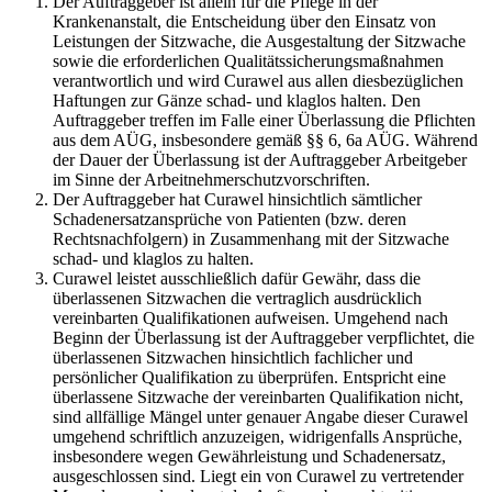
Der Auftraggeber ist allein für die Pflege in der
Krankenanstalt, die Entscheidung über den Einsatz von
Leistungen der Sitzwache, die Ausgestaltung der Sitzwache
sowie die erforderlichen Qualitätssicherungsmaßnahmen
verantwortlich und wird Curawel aus allen diesbezüglichen
Haftungen zur Gänze schad- und klaglos halten. Den
Auftraggeber treffen im Falle einer Überlassung die Pflichten
aus dem AÜG, insbesondere gemäß §§ 6, 6a AÜG. Während
der Dauer der Überlassung ist der Auftraggeber Arbeitgeber
im Sinne der Arbeitnehmerschutzvorschriften.
Der Auftraggeber hat Curawel hinsichtlich sämtlicher
Schadenersatzansprüche von Patienten (bzw. deren
Rechtsnachfolgern) in Zusammenhang mit der Sitzwache
schad- und klaglos zu halten.
Curawel leistet ausschließlich dafür Gewähr, dass die
überlassenen Sitzwachen die vertraglich ausdrücklich
vereinbarten Qualifikationen aufweisen. Umgehend nach
Beginn der Überlassung ist der Auftraggeber verpflichtet, die
überlassenen Sitzwachen hinsichtlich fachlicher und
persönlicher Qualifikation zu überprüfen. Entspricht eine
überlassene Sitzwache der vereinbarten Qualifikation nicht,
sind allfällige Mängel unter genauer Angabe dieser Curawel
umgehend schriftlich anzuzeigen, widrigenfalls Ansprüche,
insbesondere wegen Gewährleistung und Schadenersatz,
ausgeschlossen sind. Liegt ein von Curawel zu vertretender