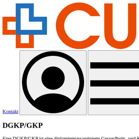
Kontakt
DGKP/GKP
Eine DGKP/GKP ist eine diplomierte/examinierte Gesundheits- und Kr