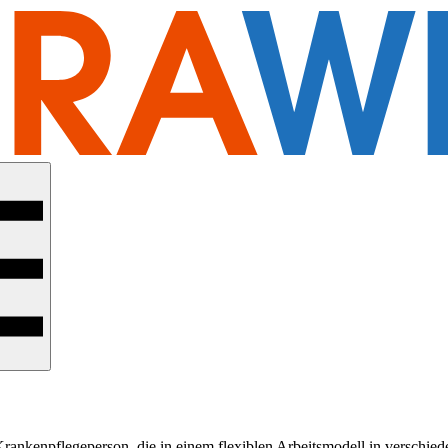
ankenpflegeperson, die in einem flexiblen Arbeitsmodell in verschied