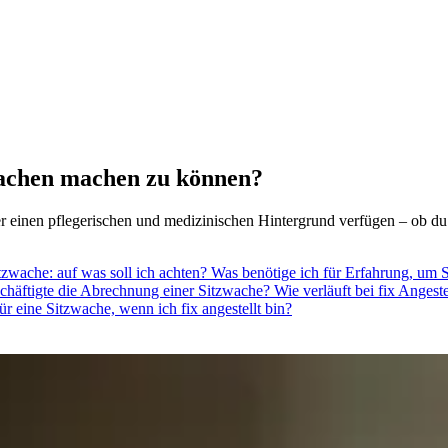
wachen machen zu können?
er einen pflegerischen und medizinischen Hintergrund verfügen – ob du
itzwache: auf was soll ich achten?
Was benötige ich für Erfahrung, um
eschäftigte die Abrechnung einer Sitzwache?
Wie verläuft bei fix Anges
für eine Sitzwache, wenn ich fix angestellt bin?