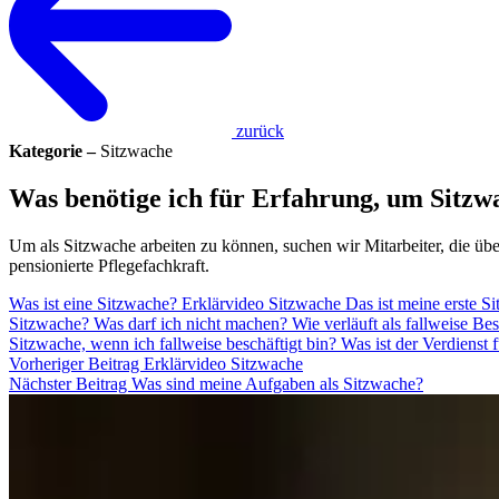
zurück
Kategorie –
Sitzwache
Was benötige ich für Erfahrung, um Sitz
Um als Sitzwache arbeiten zu können, suchen wir Mitarbeiter, die üb
pensionierte Pflegefachkraft.
Was ist eine Sitzwache?
Erklärvideo Sitzwache
Das ist meine erste S
Sitzwache?
Was darf ich nicht machen?
Wie verläuft als fallweise B
Sitzwache, wenn ich fallweise beschäftigt bin?
Was ist der Verdienst 
Vorheriger Beitrag
Erklärvideo Sitzwache
Nächster Beitrag
Was sind meine Aufgaben als Sitzwache?