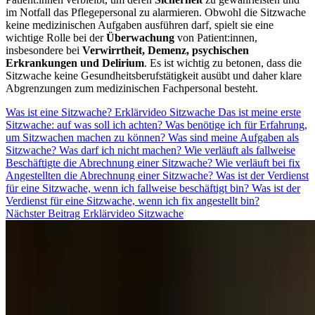
im Notfall das Pflegepersonal zu alarmieren. Obwohl die Sitzwache
keine medizinischen Aufgaben ausführen darf, spielt sie eine
wichtige Rolle bei der
Überwachung
von Patient:innen,
insbesondere bei
Verwirrtheit, Demenz, psychischen
Erkrankungen und Delirium
. Es ist wichtig zu betonen, dass die
Sitzwache keine Gesundheitsberufstätigkeit ausübt und daher klare
Abgrenzungen zum medizinischen Fachpersonal besteht.
Was ist eine Sitzwache?
Erklärvideo Sitzwache
Das ist meine erste
Sitzwache: auf was soll ich achten?
Was benötige ich für Erfahrung,
um Sitzwachen machen zu können?
Was sind meine Aufgaben als
Sitzwache?
Was darf ich nicht machen?
Wie verläuft als fallweise
Beschäftigte die Abrechnung einer Sitzwache?
Wie verläuft bei fix
Angestellten die Abrechnung einer Sitzwache?
Was ist der Verdienst
für eine Sitzwache, wenn ich fallweise beschäftigt bin?
Was ist der
Verdienst für eine Sitzwache, wenn ich fix angestellt bin?
Nächster Beitrag
Erklärvideo Sitzwache